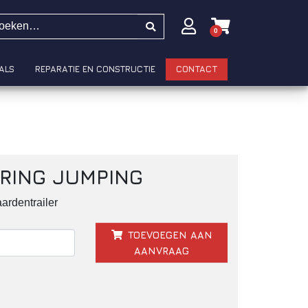
0
ALS
REPARATIE EN CONSTRUCTIE
CONTACT
URING JUMPING
ardentrailer
TOEVOEGEN AAN
AANVRAAG