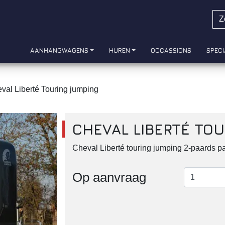
AANHANGWAGENS
HUREN
OCCASSIONS
SPECI
val Liberté Touring jumping
CHEVAL LIBERTÉ TO
Cheval Liberté touring jumping 2-paards pa
Op aanvraag