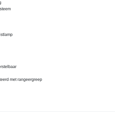
g
ysteem
mistlamp
erstelbaar
teerd met rangeergreep