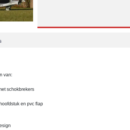
s
n van:
met schokbrekers
hoofdstuk en pvc flap
esign