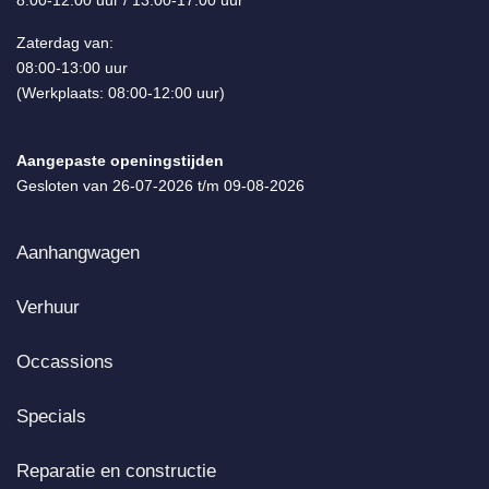
8:00-12:00 uur / 13:00-17:00 uur
Paardentrailer
Zaterdag van:
Verkoopwagen
08:00-13:00 uur
(Werkplaats: 08:00-12:00 uur)
Aangepaste openingstijden
Gesloten van 26-07-2026 t/m 09-08-2026
Aanhangwagen
Verhuur
Occassions
Specials
Reparatie en constructie