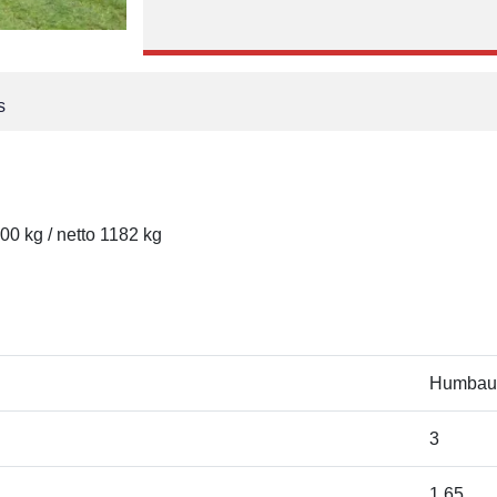
s
0 kg / netto 1182 kg
Humbau
3
1,65